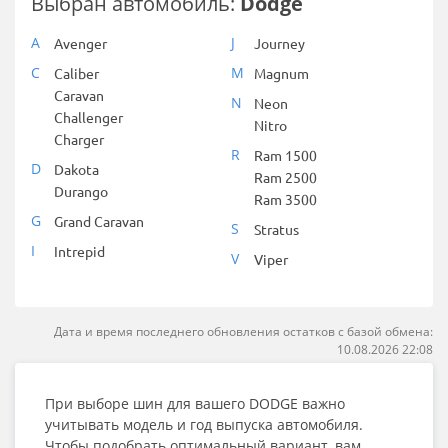
Выбран автомобиль:
Dodge
A
J
Avenger
Journey
C
M
Caliber
Magnum
Caravan
N
Neon
Challenger
Nitro
Charger
R
Ram 1500
D
Dakota
Ram 2500
Durango
Ram 3500
G
Grand Caravan
S
Stratus
I
Intrepid
V
Viper
Дата и время последнего обновления остатков с базой обмена:
10.08.2026 22:08
При выборе шин для вашего DODGE важно
учитывать модель и год выпуска автомобиля.
Чтобы подобрать оптимальный вариант, вам