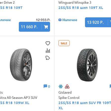
er Drive 2
Winguard Winspike 3
/55 R18 109T
255/55 R18 шип 109T XL
аличие
12 955 Р.
Наличие
13 920 Р.
11 660 Р.
SALE
0
is
Gislaved
itra All-Season AP3 SUV
Spike Control
/55 R18 109W XL
255/55 R18 шип SUV FR 109
XL