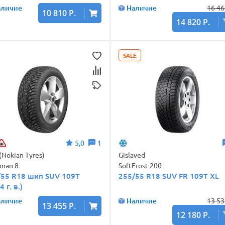
аличие
Наличие
16 46
10 810 Р.
14 820 Р.
SALE
5,0
1
 (Nokian Tyres)
Gislaved
man 8
SoftFrost 200
/55 R18 шип SUV 109T
255/55 R18 SUV FR 109T XL
4 г. в.)
аличие
Наличие
13 53
13 455 Р.
12 180 Р.