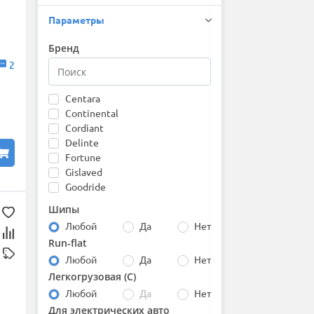
Параметры
Бренд
2
Centara
Continental
Cordiant
Delinte
Fortune
Gislaved
Goodride
Gripmax
Шипы
Hankook
Любой
Да
Нет
Ikon (Nokian Tyres)
Run-flat
Kapsen
Любой
Да
Нет
Kumho
Laufenn
Легкогрузовая (С)
Leao
Любой
Да
Нет
Marshal
Для электрических авто