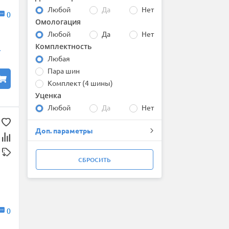
Matador
Любой
Да
Нет
0
Maxxis
Омологация
Michelin
Любой
Да
Нет
Nexen
Комплектность
Nokian Tyres (Ikon)
L
Pirelli
Любая
Roadcruza
Пара шин
ROADX (by Sailun)
Комплект (4 шины)
Sailun
Уценка
Toyo
Любой
Да
Нет
Tracmax
Triangle
Доп. параметры
Windforce
Yokohama
КАМА
СБРОСИТЬ
0