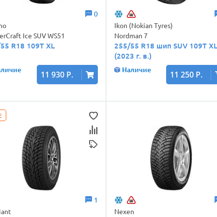
0
ho
Ikon (Nokian Tyres)
erCraft Ice SUV WS51
Nordman 7
/55 R18 109T XL
255/55 R18 шип SUV 109T X
(2023 г. в.)
аличие
Наличие
11 930 Р.
11 250 Р.
E
1
iant
Nexen